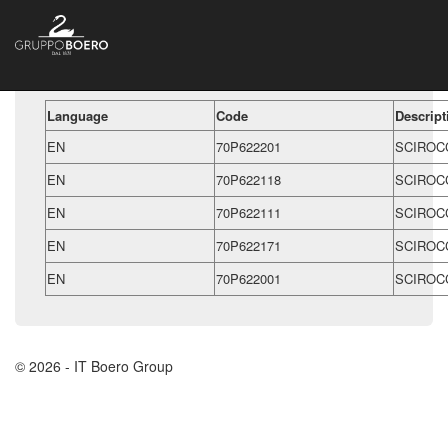
Language
Code
Descript
EN
70P622201
SCIROC
EN
70P622118
SCIROC
EN
70P622111
SCIROCC
EN
70P622171
SCIROC
EN
70P622001
SCIROC
© 2026 - IT Boero Group