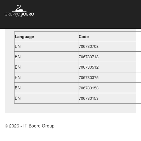
Language
Code
EN
706730708
EN
706730713
EN
706730512
EN
706730375
EN
706730153
EN
706730153
© 2026 - IT Boero Group