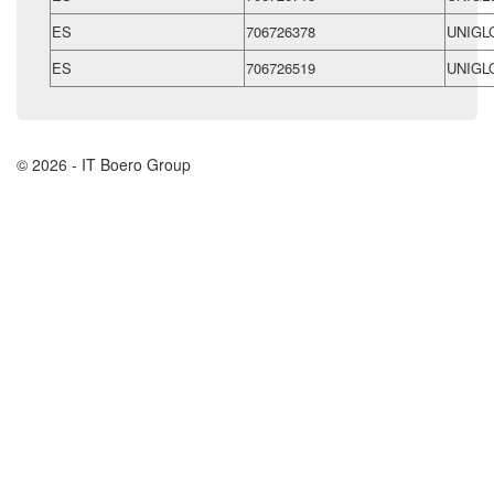
ES
706726378
UNIGL
ES
706726519
UNIGL
© 2026 - IT Boero Group