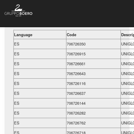
Language
Code
Descri
ES
706726350
UNIGL
ES
706726915
UNIGL
ES
706726661
UNIGL
ES
706726643
UNIGL
ES
706726116
UNIGL
ES
706726637
UNIGL
ES
706726144
UNIGL
ES
706726282
UNIGL
ES
706726762
UNIGL
ES
706726718
UNIGL