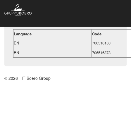
Language
Code
EN
706516153
EN
706516373
© 2026 - IT Boero Group