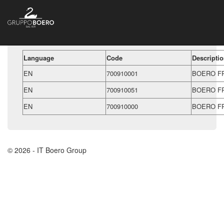
Language
Code
Descripti
EN
700910001
BOERO F
EN
700910051
BOERO F
EN
700910000
BOERO F
© 2026 - IT Boero Group