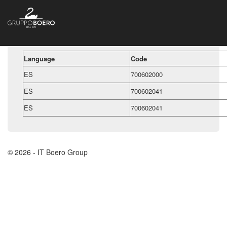
Language
Code
ES
700602000
ES
700602041
ES
700602041
© 2026 - IT Boero Group